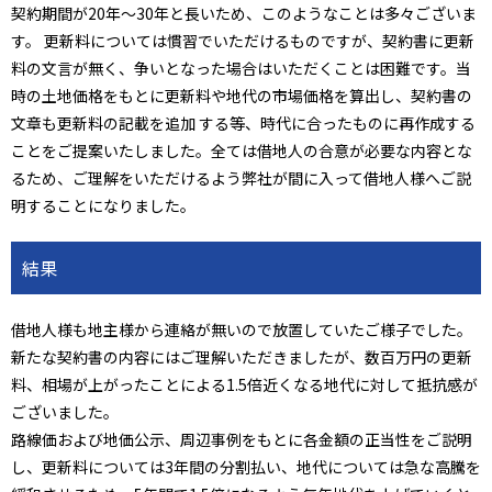
契約期間が20年～30年と長いため、このようなことは多々ございま
す。 更新料については慣習でいただけるものですが、契約書に更新
料の文言が無く、争いとなった場合はいただくことは困難です。当
時の土地価格をもとに更新料や地代の市場価格を算出し、契約書の
文章も更新料の記載を追加 する等、時代に合ったものに再作成する
ことをご提案いたしました。全ては借地人の合意が必要な内容とな
るため、ご理解をいただけるよう弊社が間に入って借地人様へご説
明することになりました。
結果
借地人様も地主様から連絡が無いので放置していたご様子でした。
新たな契約書の内容にはご理解いただきましたが、数百万円の更新
料、相場が上がったことによる1.5倍近くなる地代に対して抵抗感が
ございました。
路線価および地価公示、周辺事例をもとに各金額の正当性をご説明
し、更新料については3年間の分割払い、地代については急な高騰を