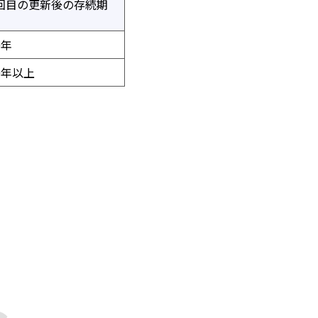
回目の更新後の存続期
0年
0年以上