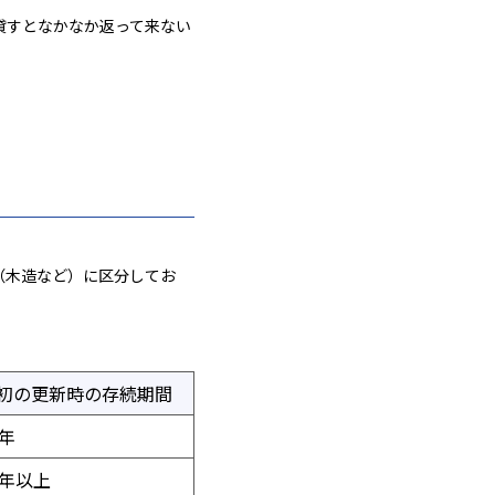
貸すとなかなか返って来ない
（木造など）に区分してお
初の更新時の存続期間
0年
0年以上