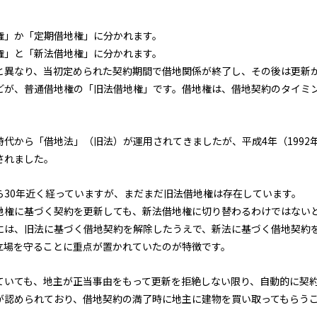
権」か「定期借地権」に分かれます。
権」と「新法借地権」に分かれます。
と異なり、当初定められた契約期間で借地関係が終了し、その後は更新
どが、普通借地権の「旧法借地権」です。借地権は、借地契約のタイミ
代から「借地法」（旧法）が運用されてきましたが、平成4年（1992
されました。
ら30年近く経っていますが、まだまだ旧法借地権は存在しています。
地権に基づく契約を更新しても、新法借地権に切り替わるわけではない
には、旧法に基づく借地契約を解除したうえで、新法に基づく借地契約
立場を守ることに重点が置かれていたのが特徴です。
ていても、地主が正当事由をもって更新を拒絶しない限り、自動的に契
が認められており、借地契約の満了時に地主に建物を買い取ってもらう